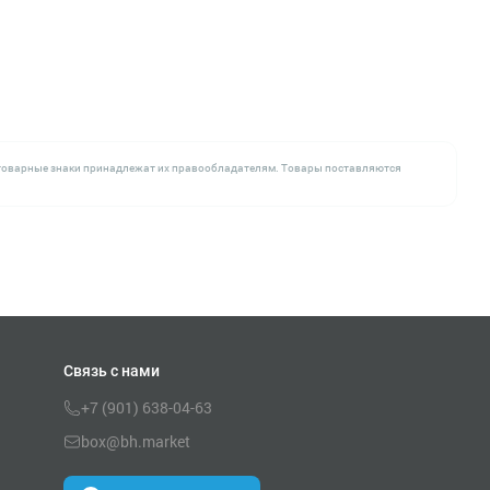
се товарные знаки принадлежат их правообладателям. Товары поставляются
Связь с нами
+7 (901) 638-04-63
box@bh.market