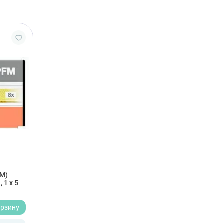
М)
 1 х 5
орзину