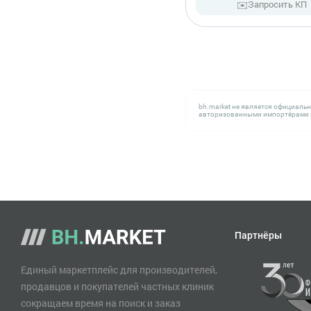
✉️
Запросить КП
bh.market не является официаль
авторизованными импортёрами н
Партнёры
Единый маркетплейс для производителей,
продавцов и покупателей частных клиник
сокращаем время на поиск и заказ