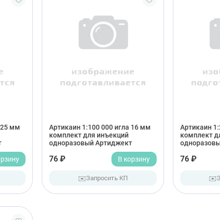
 25 мм
Артикаин 1:100 000 игла 16 мм
Артикаин 1:
комплект для инъекций
комплект д
т
одноразовый Артиджект
одноразовы
орзину
76 ₽
В корзину
76 ₽
✉️
✉️
Запросить КП