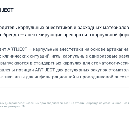
IJECT
одитель карпульных анестетиков и расходных материалов
оге бренда — анестезирующие препараты в карпульной фор
нт ARTIJECT — карпульные анестетики на основе артикаина 
ых клинических ситуаций, иглы карпульные одноразовые разл
 выпускаются в стандартных карпулах для стоматологическ
тавлены позиции ARTIJECT для регулярных закупок стоматол
актики, иглы для инфильтрационной и проводниковой анесте
ным дилером перечисленных производителей, если на странице бренда не указано иное. В
а территории РФ.