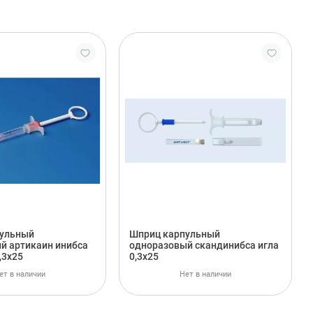
ульный
Шприц карпульный
й артикаин инибса
одноразовый скандинибса игла
,3х25
0,3х25
ет в наличии
Нет в наличии