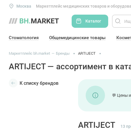
Москва
Маркетплейс медицинских товаров и оборудова
Каталог
Стоматология
Общемедицинские товары
Косме
Маркетплейс bh.market
Бренды
ARTIJECT
ARTIJECT — ассортимент в ката
К списку брендов
💬 Цены и
ARTIJECT
13 п