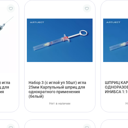
) игла
Набор 3 (с иглой уп 50шт) игла
ШПРИЦ КА
ц для
25мм Карпульный шприц для
ОДНОРАЗО
ия
однократного применения
ИНИБСА 1:1
(белый)
Нет в наличии
Н