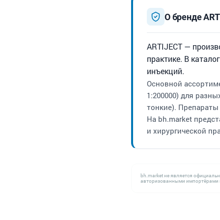
О бренде ART
ARTIJECT — произв
практике. В катал
инъекций.
Основной ассортиме
1:200000) для разн
тонкие). Препараты
На bh.market предс
и хирургической пр
bh.market не является официаль
авторизованными импортёрами н