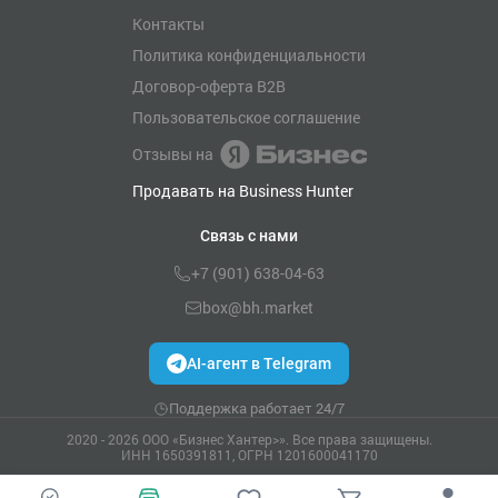
Контакты
Политика конфиденциальности
Договор-оферта B2B
Пользовательское соглашение
Отзывы на
Продавать на Business Hunter
Связь с нами
+7 (901) 638-04-63
box@bh.market
AI-агент в Telegram
Поддержка работает 24/7
2020 - 2026 ООО «Бизнес Хантер>». Все права защищены.
ИНН 1650391811, ОГРН 1201600041170