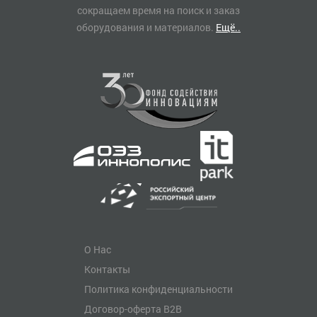
сокращаем время на поиск и заказ
оборудования и материалов.
Ещё..
О Нас
Контакты
Политика конфиденциальности
Договор-оферта B2B