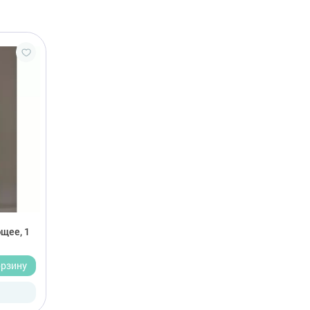
щее, 1
орзину