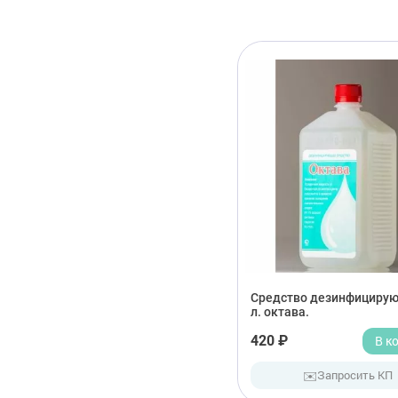
Средство дезинфицирую
л. октава.
420 ₽
В к
✉️
Запросить КП