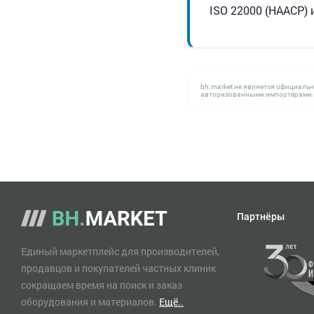
ISO 22000 (HAACP) и
bh.market не является официаль
авторизованными импортёрами н
Партнёры
Единый маркетплейс для производителей,
продавцов и покупателей частных клиник
сокращаем время на поиск и заказ
оборудования и материалов.
Ещё..