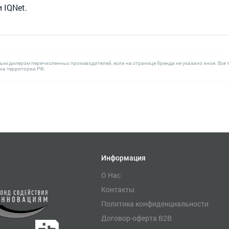
 IQNet.
ным дилером перечисленных производителей, если на странице бренда не указано иное. В
а территории РФ.
Информация
О Нас
Контакты
Политика конфиденциальности
Договор-оферта B2B