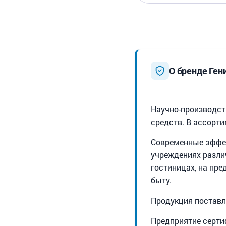
О бренде Ген
Научно-производст
средств. В ассорт
Современные эффек
учреждениях разли
гостиницах, на пр
быту.
Продукция поставля
Предприятие серти