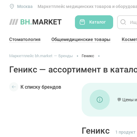
Москва
Маркетплейс медицинских товаров и оборудова
Каталог
Стоматология
Общемедицинские товары
Косме
Маркетплейс bh.market
Бренды
Геникс
Геникс — ассортимент в катало
К списку брендов
💬 Цены и
Геникс
1 продукт