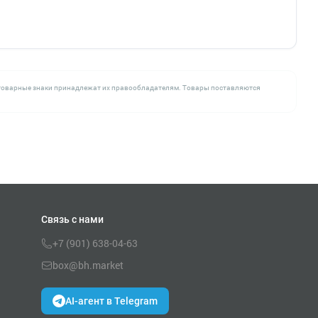
се товарные знаки принадлежат их правообладателям. Товары поставляются
Связь с нами
+7 (901) 638-04-63
box@bh.market
AI-агент в Telegram