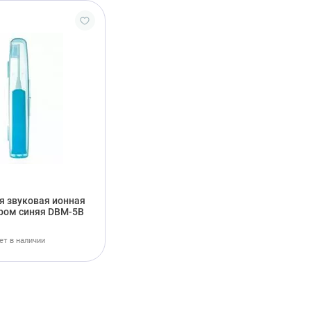
я звуковая ионная
яром синяя DBM-5B
ет в наличии