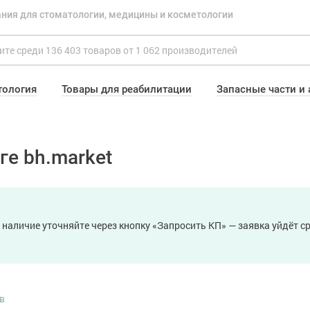
ния для стоматологии, медицины и косметологии
тология
Товары для реабилитации
Запасные части и
ге bh.market
 наличие уточняйте через кнопку «Запросить КП» — заявка уйдёт 
в