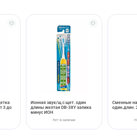
щетка
Ионная звук/щ с щет. один
Сменные на
т 3 до
длины желтая DB-3XY хапика
один.длин. 
минус ИОН
Нет в наличии
Н