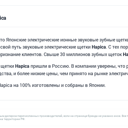
ica
это Японские электрические ионные звуковые зубные щетки.
 свой путь звуковые электрические щетки
. С тех п
Hapica
признание клиентов. Свыше 30 миллионов зубных щеток
Ha
е щетки
пришли в Россию. В компании уверены, что 
Hapica
ства, и более низкие цены, чем принято на рынке электри
apica на 100% изготовлены и собраны в Японии.
ным дилером перечисленных производителей, если на странице бренда не указано иное. В
а территории РФ.