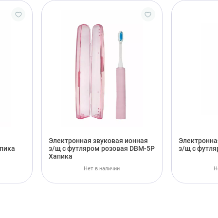
Электронная звуковая ионная
Электронна
апика
з/щ с футляром розовая DBM-5P
з/щ с футл
Хапика
Нет в наличии
Н