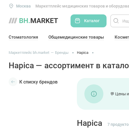
Москва
Маркетплейс медицинских товаров и оборудова
Каталог
Стоматология
Общемедицинские товары
Косме
Маркетплейс bh.market
Бренды
Hapica
Hapica — ассортимент в катало
К списку брендов
💬 Цены и
Hapica
7 продукто