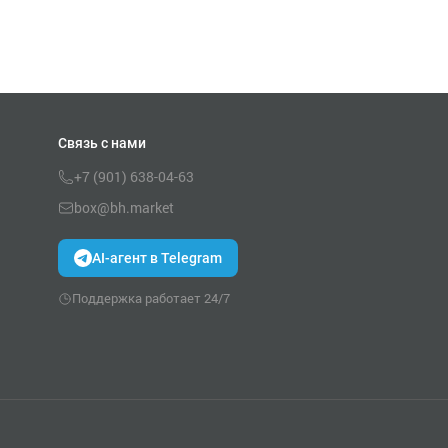
Связь с нами
+7 (901) 638-04-63
box@bh.market
AI-агент в Telegram
Поддержка работает 24/7