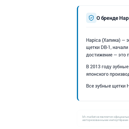
О бренде Hap
Hapica (Хапика) — 
щетки DB-1, начали
достижение — это 
В 2013 году зубны
японского производ
Все зубные щетки H
bh.market не является официаль
авторизованными импортёрами н