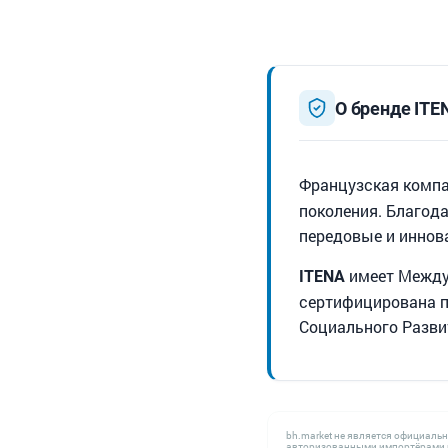
О бренде ITE
Французская комп
поколения. Благод
передовые и иннов
имеет Междун
ITENA
сертифицирована п
Социального Разви
bh.market не является официаль
авторизованными импортёрами н