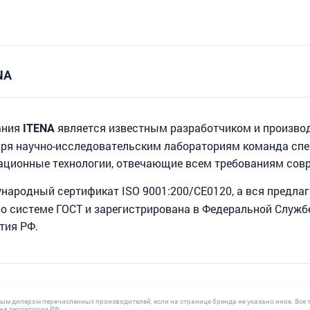
NA
ания
является известным разработчиком и произво
ITENA
аря научно-исследовательским лабораториям команда сп
ационные технологии, отвечающие всем требованиям сов
ародный сертификат ISO 9001:200/CE0120, а вся предла
о системе ГОСТ и зарегистрирована в Федеральной Служб
тия РФ.
ным дилером перечисленных производителей, если на странице бренда не указано иное. В
а территории РФ.