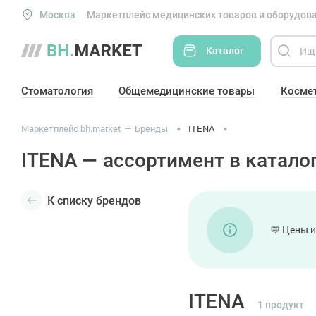
Москва
Маркетплейс медицинских товаров и оборудова
Каталог
Стоматология
Общемедицинские товары
Косме
Маркетплейс bh.market
Бренды
ITENA
ITENA — ассортимент в каталог
К списку брендов
💬 Цены и
ITENA
1 продукт