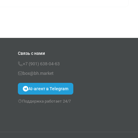
Связь с нами
+7 (901) 638-04-63
box@bh.market
AI-агент в Telegram
Поддержка работает 24/7