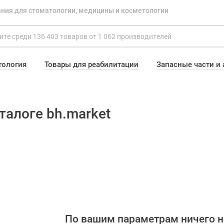
ния для стоматологии, медицины и косметологии
тология
Товары для реабилитации
Запасные части и
талоге bh.market
По вашим параметрам ничего н