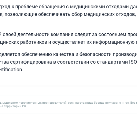
ход к проблеме обращения с медицинскими отходами да
я, позволяющие обеспечивать сбор медицинских отходов, 
й своей деятельности компания следит за состоянием про
цинских работников и осуществляет их информационную 
деляется обеспечению качества и безопасности производ
тва сертифицирована в соответствии со стандартами ISO 
tification.
ным дилером перечисленных производителей, если на странице бренда не указано иное. В
а территории РФ.