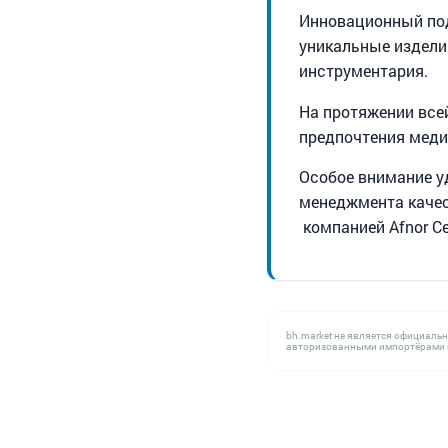
Инновационный под
уникальные издели
инструментария.
На протяжении все
предпочтения меди
Особое внимание у
менеджмента качес
компанией Afnor Cer
bh.market не является официаль
авторизованными импортёрами н