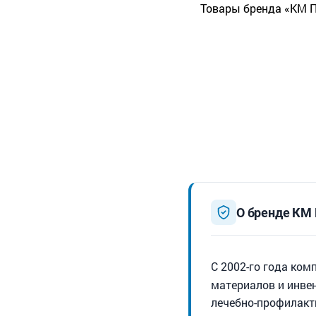
Товары бренда «КМ П
О бренде КМ
С 2002-го года ко
материалов и инве
лечебно-профилакт