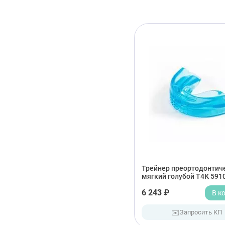
Трейнер преортодонтич
мягкий голубой Т4К 591
6 243 ₽
В к
✉️
Запросить КП