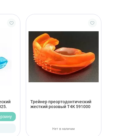
еский
Трейнер преортодонтический
025.
жесткий розовый Т4К 591000
орзину
Нет в наличии