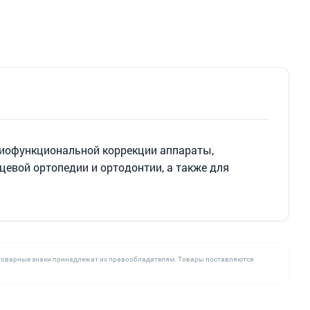
 миофункциональной коррекции аппараты,
евой ортопедии и ортодонтии, а также для
се товарные знаки принадлежат их правообладателям. Товары поставляются