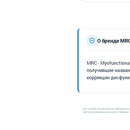
О бренде MR
MRC - Myofunction
получившие назван
коррекции дисфунк
bh.market не является официаль
авторизованными импортёрами н