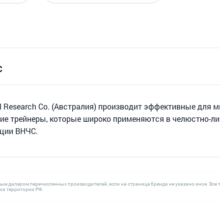
C
al Research Co. (Австралия) производит эффективные для
ие трейнеры, которые широко применяются в челюстно-лиц
ции ВНЧС.
ным дилером перечисленных производителей, если на странице бренда не указано иное. В
а территории РФ.