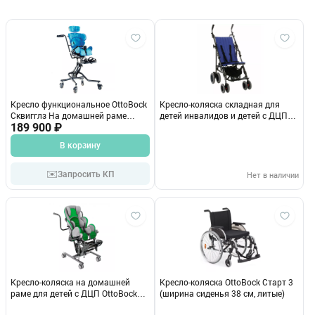
Кресло функциональное OttoBock
Кресло-коляска складная для
Сквигглз На домашней раме
детей инвалидов и детей с ДЦП
(Голубой)
189 900 ₽
Otto Bock Эко-багги (без
козырька)
В корзину
✉️
Запросить КП
Нет в наличии
Кресло-коляска на домашней
Кресло-коляска OttoBock Старт 3
раме для детей с ДЦП OttoBock
(ширина сиденья 38 см, литые)
Кимба Нео комнатная рама