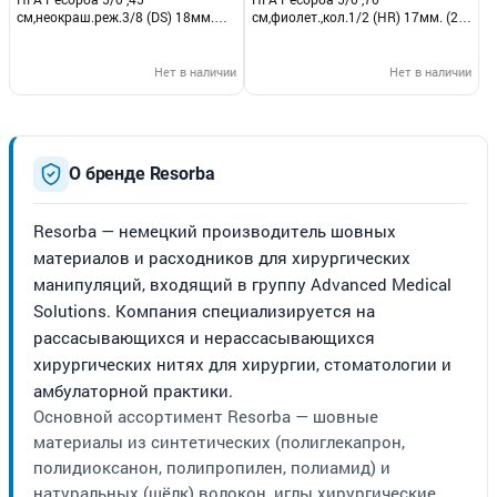
см,неокраш.реж.3/8 (DS) 18мм.
см,фиолет.,кол.1/2 (HR) 17мм. (24
(24 шт.) RESORBA РА 1140К
шт.) RESORBA РА 1024К (Викрил
(Викрил 9442)
9105)
Нет в наличии
Нет в наличии
О бренде Resorba
Resorba — немецкий производитель шовных
материалов и расходников для хирургических
манипуляций, входящий в группу Advanced Medical
Solutions. Компания специализируется на
рассасывающихся и нерассасывающихся
хирургических нитях для хирургии, стоматологии и
амбулаторной практики.
Основной ассортимент Resorba — шовные
материалы из синтетических (полиглекапрон,
полидиоксанон, полипропилен, полиамид) и
натуральных (шёлк) волокон, иглы хирургические