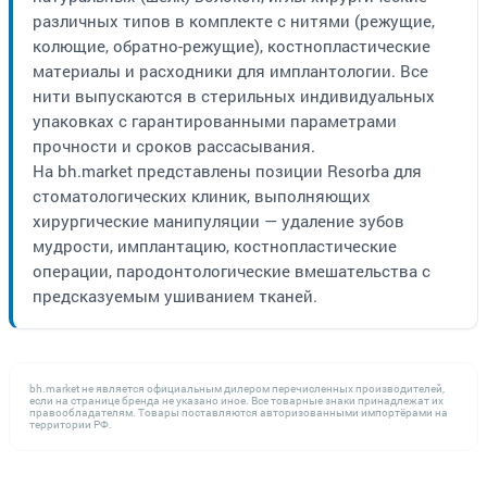
различных типов в комплекте с нитями (режущие,
колющие, обратно-режущие), костнопластические
материалы и расходники для имплантологии. Все
нити выпускаются в стерильных индивидуальных
упаковках с гарантированными параметрами
прочности и сроков рассасывания.
На bh.market представлены позиции Resorba для
стоматологических клиник, выполняющих
хирургические манипуляции — удаление зубов
мудрости, имплантацию, костнопластические
операции, пародонтологические вмешательства с
предсказуемым ушиванием тканей.
bh.market не является официальным дилером перечисленных производителей,
если на странице бренда не указано иное. Все товарные знаки принадлежат их
правообладателям. Товары поставляются авторизованными импортёрами на
территории РФ.