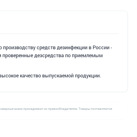
 производству средств дезинфекции в России -
 и проверенные дезсредства по приемлемым
 высокое качество выпускаемой продукции.
се товарные знаки принадлежат их правообладателям. Товары поставляются