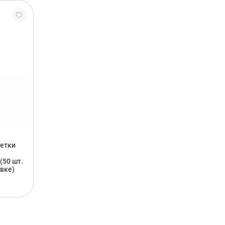
етки
(50 шт.
вке)