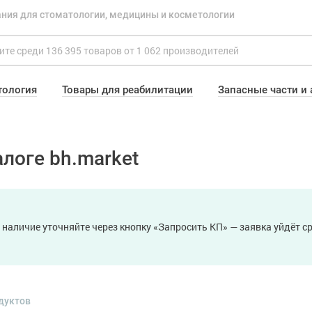
ния для стоматологии, медицины и косметологии
тология
Товары для реабилитации
Запасные части и
логе bh.market
 наличие уточняйте через кнопку «Запросить КП» — заявка уйдёт 
дуктов