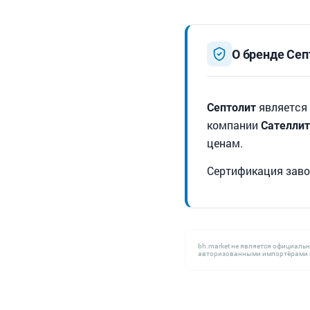
О бренде Сеп
является
Септолит
компании
Сателлит
ценам.
Сертификация заво
bh.market не является официаль
авторизованными импортёрами н