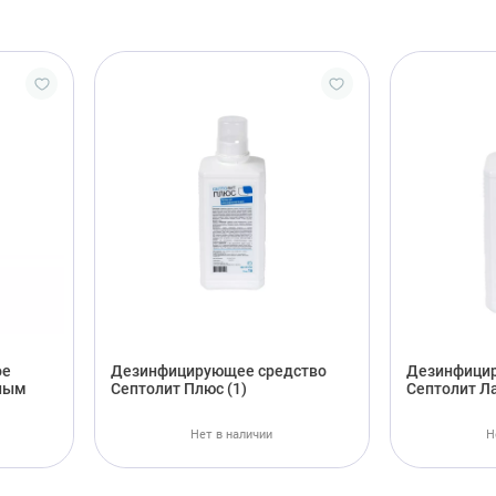
ое
Дезинфицирующее средство
Дезинфицир
бным
Септолит Плюс (1)
Септолит Л
Нет в наличии
Н