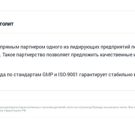
толит
 прямым партнером одного из лидирующих предприятий по
. Такое партнерство позволяет предложить качественные
да по стандартам GMP и ISO-9001 гарантирует стабильно
ным дилером перечисленных производителей, если на странице бренда не указано иное. В
а территории РФ.