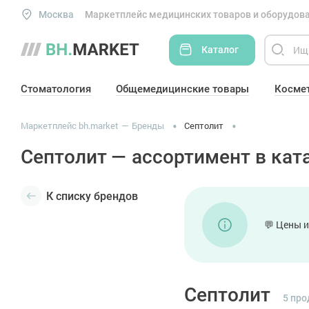
Москва
Маркетплейс медицинских товаров и оборудова
Каталог
Стоматология
Общемедицинские товары
Косме
Маркетплейс bh.market
Бренды
Септолит
Септолит — ассортимент в ката
К списку брендов
💬 Цены и
Септолит
5 про