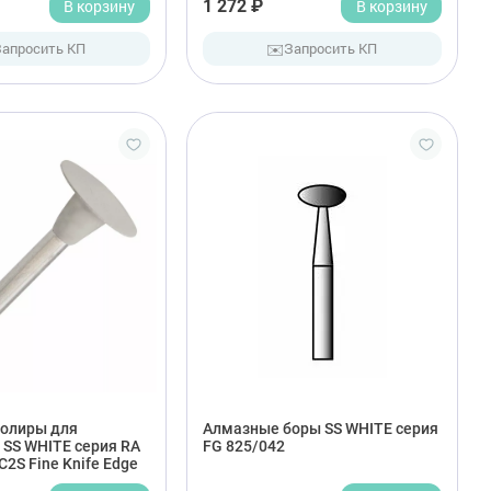
В корзину
1 272 ₽
В корзину
✉️
Запросить КП
Запросить КП
олиры для
Алмазные боры SS WHITE серия
 SS WHITE серия RA
FG 825/042
C2S Fine Knife Edge