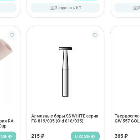
✉️
✉️
Запросить КП
Алмазные боры SS WHITE серия
Твердоспла
рия RA
FG 819/035 (Old 818/035)
GW 557 GOL
Cup
орзину
215 ₽
В корзину
365 ₽