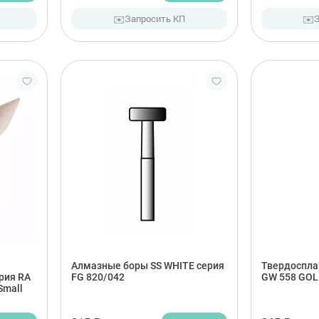
✉️
✉️
Запросить КП
Алмазные боры SS WHITE серия
Твердоспла
рия RA
FG 820/042
GW 558 GOL
Small