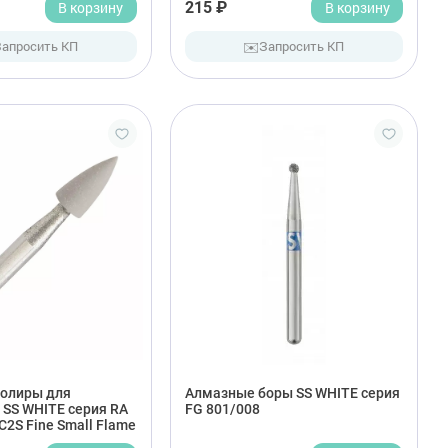
В корзину
215 ₽
В корзину
✉️
Запросить КП
Запросить КП
олиры для
Алмазные боры SS WHITE серия
 SS WHITE серия RA
FG 801/008
C2S Fine Small Flame