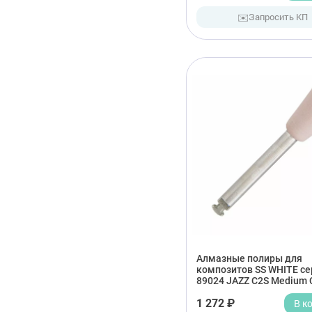
✉️
Запросить КП
Алмазные полиры для
композитов SS WHITE се
89024 JAZZ C2S Medium 
1 272 ₽
В к