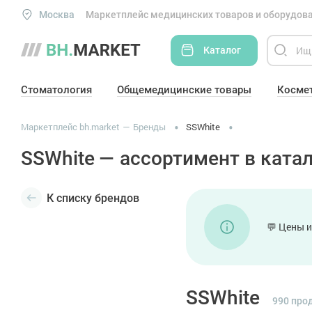
Москва
Маркетплейс медицинских товаров и оборудова
Каталог
Стоматология
Общемедицинские товары
Косме
Маркетплейс bh.market
Бренды
SSWhite
SSWhite — ассортимент в катал
К списку брендов
💬 Цены и
SSWhite
990 про