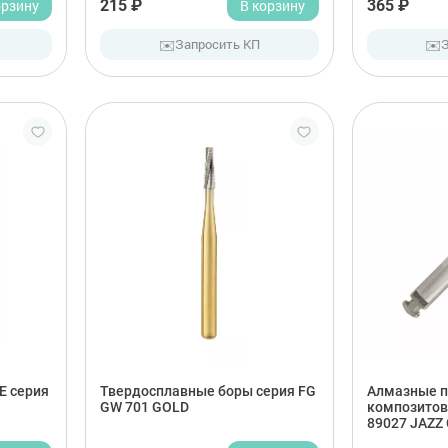
орзину
215 ₽
В корзину
365 ₽
✉️
✉️
Запросить КП
E серия
Твердосплавные боры серия FG
Алмазные п
GW 701 GOLD
композитов
89027 JAZZ 