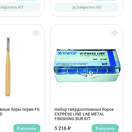
✉️
Запросить КП
Запросить КП
вные боры серия FG
Набор твердосплавных боров
D
EXPRESS LINE LAB METAL
FINISHING BUR KIT
В корзину
5 216 ₽
В корзину