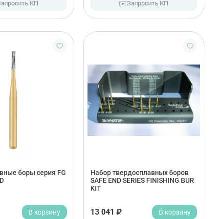
✉️
Запросить КП
Запросить КП
вные боры серия FG
Набор твердосплавных боров
D
SAFE END SERIES FINISHING BUR
KIT
В корзину
13 041 ₽
В корзину