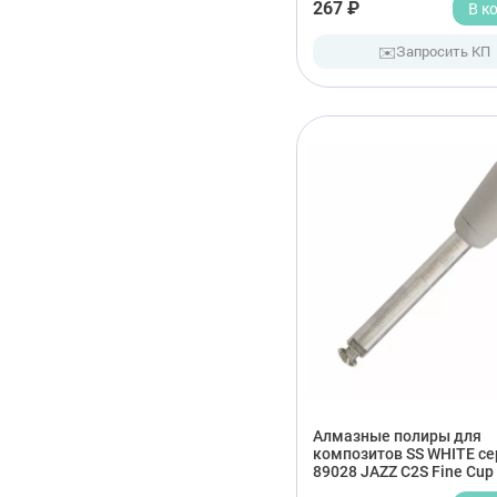
267 ₽
В к
✉️
Запросить КП
Алмазные полиры для
композитов SS WHITE се
89028 JAZZ C2S Fine Cup