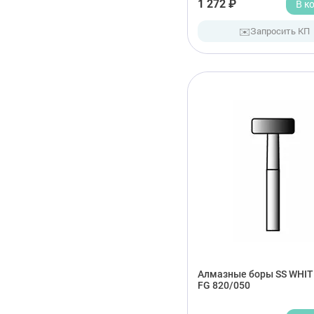
1 272 ₽
В к
✉️
Запросить КП
Алмазные боры SS WHIT
FG 820/050