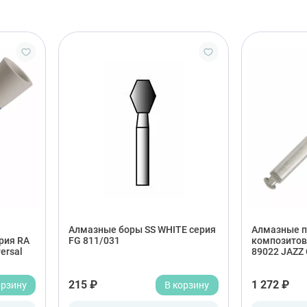
Алмазные боры SS WHITE серия
Алмазные п
рия RA
FG 811/031
композитов
ersal
89022 JAZZ
орзину
215 ₽
В корзину
1 272 ₽