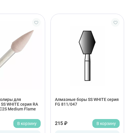
олиры для
Алмазные боры SS WHITE серия
 SS WHITE серия RA
FG 811/047
 C2S Medium Flame
В корзину
215 ₽
В корзину