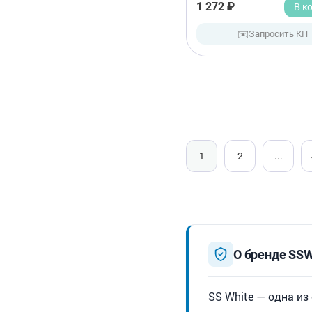
1 272 ₽
В к
✉️
Запросить КП
1
2
...
О бренде SSW
SS White — одна и