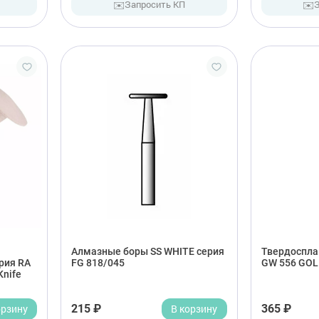
✉️
✉️
Запросить КП
Алмазные боры SS WHITE серия
Твердоспла
рия RA
FG 818/045
GW 556 GOL
Knife
орзину
215 ₽
В корзину
365 ₽