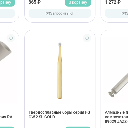
орзину
365 ₽
В корзину
1 272 ₽
✉️
✉️
Запросить КП
Твердосплавные боры серия FG
Алмазные п
рия RA
GW 2 SL GOLD
композитов
89029 JAZZ 