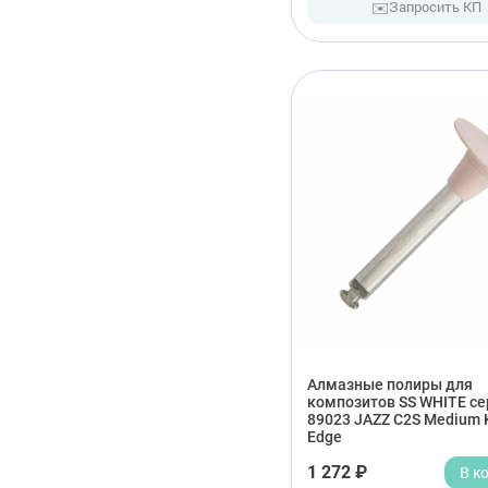
✉️
Запросить КП
Алмазные полиры для
композитов SS WHITE се
89023 JAZZ C2S Medium 
Edge
1 272 ₽
В к