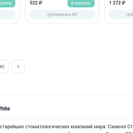
орзину
522 ₽
В корзину
1 272 ₽
✉️
✉️
Запросить КП
42
hite
з старейших стоматологических компаний мира: Сэмюэл Ст