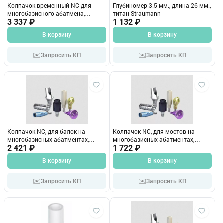
Колпачок временный NC для
Глубиномер 3.5 мм., длина 26 мм.,
многобазисного абатмена,
титан Straumann
прямой 3,5мм 024.2332
3 337 ₽
1 132 ₽
В корзину
В корзину
✉️
✉️
Запросить КП
Запросить КП
Колпачок NC, для балок на
Колпачок NC, для мостов на
многобазисных абатментах,
многобазисных абатментах,
угловой 25* 023.2706
2 421 ₽
прямой , d 3.5 мм 0232734
1 722 ₽
В корзину
В корзину
✉️
✉️
Запросить КП
Запросить КП