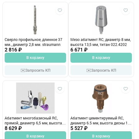
Сверло профильное, длинное 37
Мезо абатмент RC, диаметр 8 мм,
мм., диаметр 2,8 мм. straumann
высота 13,5 мм, титан 022.4202
2 816 ₽
6 671 ₽
В корзину
В корзину
✉️
✉️
Запросить КП
Запросить КП
Абатмент многобазисный RC,
Абатмент цементируемый RC,
прямой, диаметр 6,5 мм, высота
диаметр 6.5 мм, высота десны 1
десны 4 мм 022.4764
8 629 ₽
мм 022.4331
5 527 ₽
В корзину
В корзину