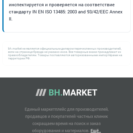
инспектируется и проверяется на соответствие
стандарту IN EN ISO 13485: 2003 and 93/42/EEC Annex
II.
bh.market не является официальным дилером перечисленных производителей,
если на странице бренда не указано иное. Все товарные знаки принадлежат их
правообладателям. Товары поставляются авторизованными импортёрами на
территории РФ.
Единый маркетплейс для производителей,
продавцов и покупателей частных клиник
сокращаем время на поиск и заказ
оборудования и материалов.
Ещё..