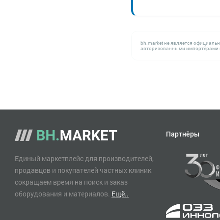
bh.market не является официаль
авторизованными импортёрами н
Партнёры
Единый маркетплейс для производителей,
продавцов и покупателей частных клиник
сокращаем время на поиск и заказ
оборудования и материалов.
Ещё..