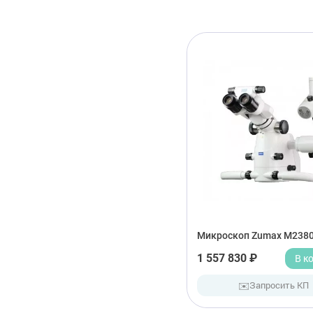
Микроскоп Zumax M238
1 557 830 ₽
В к
✉️
Запросить КП