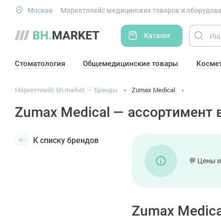
Москва
Маркетплейс медицинских товаров и оборудова
Каталог
Стоматология
Общемедицинские товары
Косме
Маркетплейс bh.market
Бренды
Zumax Medical
Zumax Medical — ассортимент в
К списку брендов
💬 Цены и
Zumax Medica