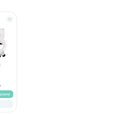
0
орзину