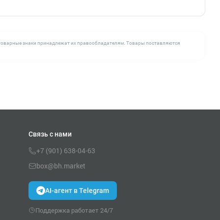
се товарные знаки принадлежат их правообладателям. Товары поставляются
Связь с нами
+7 (901) 638-04-63
box@bh.market
AI-агент в Telegram
Поддержка работает 24/7