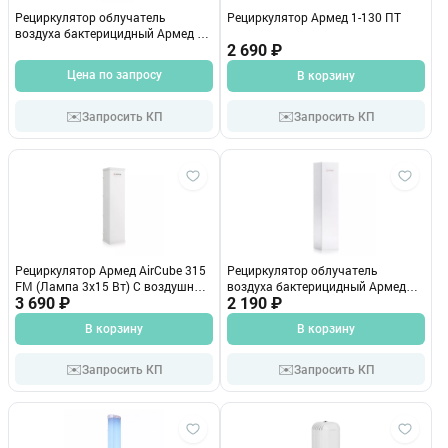
Рециркулятор облучатель
Рециркулятор Армед 1-130 ПТ
воздуха бактерицидный Армед 1-
115 ПТ (пластиковый, с
2 690 ₽
индикатором)
Цена по запросу
В корзину
✉️
✉️
Запросить КП
Запросить КП
Рециркулятор Армед AirCube 315
Рециркулятор облучатель
FM (Лампа 3х15 Вт) С воздушным
воздуха бактерицидный Армед
фильтром
3 690 ₽
СН 111-115 М/1
2 190 ₽
В корзину
В корзину
✉️
✉️
Запросить КП
Запросить КП