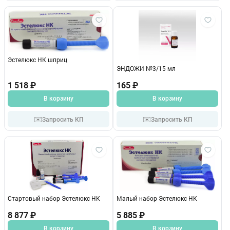
Эстелюкс НК шприц
ЭНДОЖИ №3/15 мл
1 518 ₽
165 ₽
В корзину
В корзину
✉️
✉️
Запросить КП
Запросить КП
Стартовый набор Эстелюкс НК
Малый набор Эстелюкс НК
8 877 ₽
5 885 ₽
В корзину
В корзину