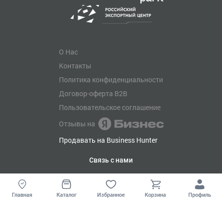
О Нас
Контакты
Политика конфиденциальности
Договор-оферта B2B
Пользовательское соглашение
Отзывы на
Продавать на Business Hunter
Связь с нами
+7 (901) 638-04-63
box@bh.market
Главная
Каталог
Избранное
Корзина
Профиль
AI-агент в Telegram