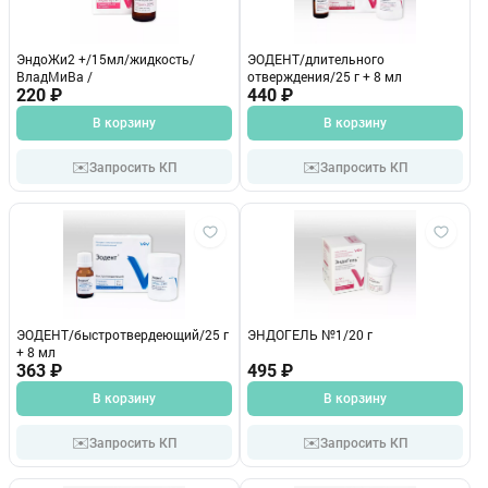
ЭндоЖи2 +/15мл/жидкость/
ЭОДЕНТ/длительного
ВладМиВа /
отверждения/25 г + 8 мл
220 ₽
440 ₽
В корзину
В корзину
✉️
✉️
Запросить КП
Запросить КП
ЭОДЕНТ/быстротвердеющий/25 г
ЭНДОГЕЛЬ №1/20 г
+ 8 мл
363 ₽
495 ₽
В корзину
В корзину
✉️
✉️
Запросить КП
Запросить КП