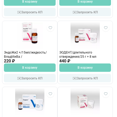
В корзину
В корзину
✉️
✉️
Запросить КП
Запросить КП
ЭндоЖи2 +/15мл/жидкость/
ЭОДЕНТ/длительного
ВладМиВа /
отверждения/25 г + 8 мл
220 ₽
440 ₽
В корзину
В корзину
✉️
✉️
Запросить КП
Запросить КП