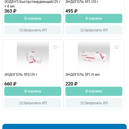
ЭОДЕНТ/быстротвердеющий/25 г
ЭНДОГЕЛЬ №1/20 г
+ 8 мл
363 ₽
495 ₽
В корзину
В корзину
✉️
✉️
Запросить КП
Запросить КП
ЭНДОГЕЛЬ №2/20 г
ЭНДОГЕЛЬ №1/5 мл
660 ₽
220 ₽
В корзину
В корзину
✉️
✉️
Запросить КП
Запросить КП