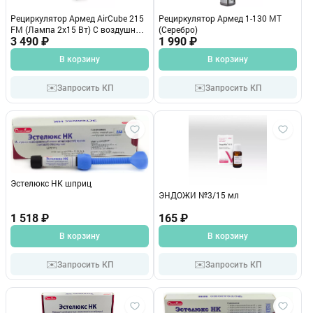
Рециркулятор Армед AirCube 215
Рециркулятор Армед 1-130 МТ
FM (Лампа 2х15 Вт) С воздушным
(Серебро)
фильтром, арт. 1934201
3 490 ₽
1 990 ₽
В корзину
В корзину
✉️
✉️
Запросить КП
Запросить КП
Эстелюкс НК шприц
ЭНДОЖИ №3/15 мл
1 518 ₽
165 ₽
В корзину
В корзину
✉️
✉️
Запросить КП
Запросить КП