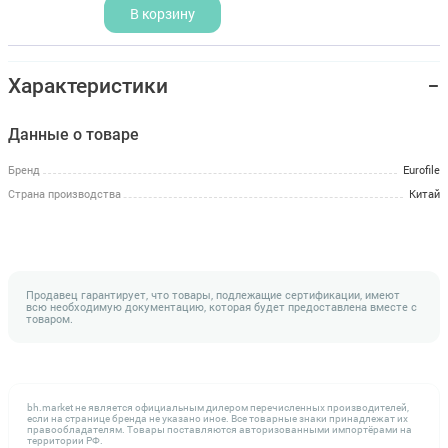
В корзину
Характеристики
Данные о товаре
Бренд
Eurofile
Страна производства
Китай
Продавец гарантирует, что товары, подлежащие сертификации, имеют
всю необходимую документацию, которая будет предоставлена вместе с
товаром.
bh.market не является официальным дилером перечисленных производителей,
если на странице бренда не указано иное. Все товарные знаки принадлежат их
правообладателям. Товары поставляются авторизованными импортёрами на
территории РФ.