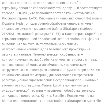
японских аналогов, но стоит заметно ниже. Eurofile
сертифицирован по европейскому стандарту CE и соответствует
требованиям ISO, что позволяет поставлять инструменты в
Россию и страны ЕАЭС. Ключевые линейки включают H-файлы и
K-файлы Hedstrom для ручной обработки каналов, никель-
титановые ручные и машинные файлы Ultratapers (наборы
21/25/31 мм длиной, размеры S1–F1), а также серию SuperFile с
термоактивированной обработкой Heat Activation. NiTi-файлы
выполнены с выпуклым треугольным сечением и
неагрессивным кончиком для безопасного прохождения
изогнутых каналов. Технологическая особенность —
контролируемая термообработка никель-титанового сплава,
повышающая гибкость и устойчивость к циклическим
нагрузкам. Это снижает риск излома инструмента при работе в
каналах сложной геометрии. Для поставок в РФ требуется
регистрационное удостоверение Росздравнадзора — наличие
уточняйте у поставщика. Файлы Eurofile применяются в
эндодонтической терапии — первичная обработка, ре-эндо,
апикальная подготовка. Купить Eurofile в России можно на
bh.market: представлены полные наборы Ultratapers и SuperFile,