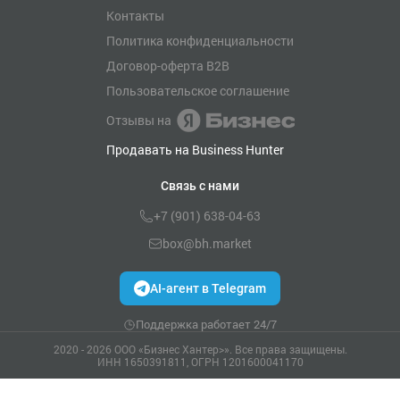
Контакты
Политика конфиденциальности
Договор-оферта B2B
Пользовательское соглашение
Отзывы на
Продавать на Business Hunter
Связь с нами
+7 (901) 638-04-63
box@bh.market
AI-агент в Telegram
Поддержка работает 24/7
2020 - 2026 ООО «Бизнес Хантер>». Все права защищены.
ИНН 1650391811, ОГРН 1201600041170