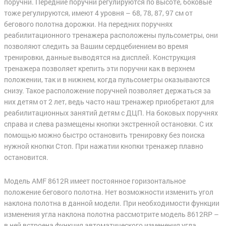
поручни. Передние поручни регулируются по высоте, боковые
тоже регулируются, имеют 4 уровня – 68, 78, 87, 97 см от
бегового полотна дорожки. На передних поручнях
реабилитационного тренажера расположены пульсометры, они
позволяют следить за Вашим сердцебиением во время
тренировки, данные выводятся на дисплей. Конструкция
тренажера позволяет крепить эти поручни как в верхнем
положении, так и в нижнем, когда пульсометры оказываются
снизу. Такое расположение поручней позволяет держаться за
них детям от 2 лет, ведь часто наш тренажер приобретают для
реабилитационных занятий детям с ДЦП. На боковых поручнях
справа и слева размещены кнопки экстренной остановки. С их
помощью можно быстро остановить тренировку без поиска
нужной кнопки Стоп. При нажатии кнопки тренажер плавно
остановится.
Модель AMF 8612R имеет постоянное горизонтальное
положение бегового полотна. Нет возможности изменить угол
наклона полотна в данной модели. При необходимости функции
изменения угла наклона полотна рассмотрите модель 8612RP –
в ней встроена функция автоматического изменения угла