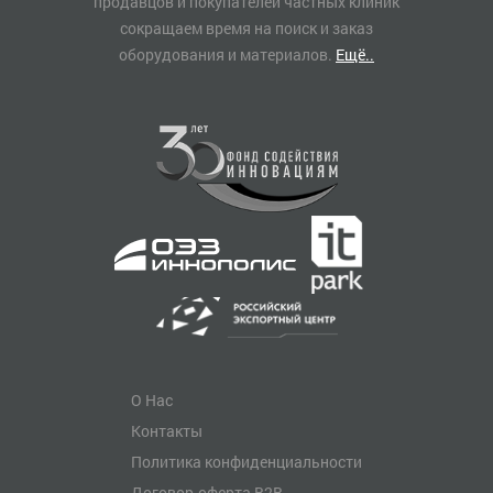
продавцов и покупателей частных клиник
сокращаем время на поиск и заказ
оборудования и материалов.
Ещё..
О Нас
Контакты
Политика конфиденциальности
Договор-оферта B2B