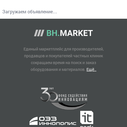
Загружаем объявление…
Единый маркетплейс для производителей,
продавцов и покупателей частных клиник
сокращаем время на поиск и заказ
оборудования и материалов.
Ещё..