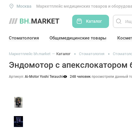
Москва
Маркетплейс медицинских товаров и оборудова
Каталог
Стоматология
Общемедицинские товары
Косме
Маркетплейс bh.market
Каталог
Стоматология
Стоматоло
Эндомотор с апекслокатором б
Артикул:
Ai-Motor Yoshi Terauchi
248 человек
просмотрели данный т