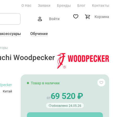
О Нас
Заявки
Бренды
Блог
Контакты
Корзина
Войти
 аксессуары
Обучение
торы
uchi Woodpecker
Товар в наличии
pecker
Китай
69 520 ₽
от
обновлено 24.05.26