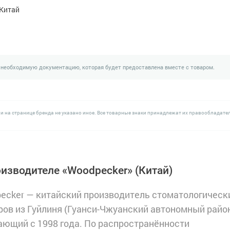
Китай
 необходимую документацию, которая будет предоставлена вместе с товаром.
и на странице бренда не указано иное. Все товарные знаки принадлежат их правообладате
оизводителе «Woodpecker»
(Китай)
ecker — китайский производитель стоматологическ
ров из Гуйлиня (Гуанси-Чжуанский автономный район
ающий с 1998 года. По распространённости