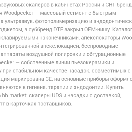
азвуковых скалеров в кабинетах России и СНГ бренд
гия Woodpecker — массовый сегмент с быстрым
ла ультразвук, фотополимеризацию и эндодонтичес
джетом, а суббренд DTE закрыл OEM-нишу. Каталог
токлавируемыми наконечниками, апекслокаторы Wo
 интегрированной апекслокацией, беспроводные
 аппараты воздушной полировки и обтурационные
pecker — собственные линии пьезокерамики и
у при стабильном качестве насадок, совместимых с
ция маркирована CE, на основные приборы оформл
няются в гигиене, терапии и эндодонтии. Купить
 bh.market: скалеры UDS и насадки с доставкой,
пт в карточках поставщиков.