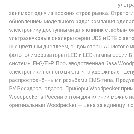
ультр
занимает одну из верхних строк рынка. Страте
обновлением модельного ряда: компания сдела
электронику доступными для клиник с любым бю
ультразвуковые скалеры серий UDS и DTE с ав
III с цветным дисплеем, эндомоторы Ai-Motor с
фотополимеризаторы iLED и LED-лампы серии B,
системы Fi-G/Fi-P. Производственная база Wood
электроники полного цикла, что удерживает цен
распространёнными резьбами EMS-типа. Продук
РУ Росздравнадзора. Приборы Woodpecker приме
Woodpecker в России оптом для клиник можно на
оригинальный Woodpecker — цена за единицу и о