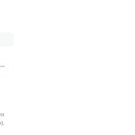
лям.
их
),