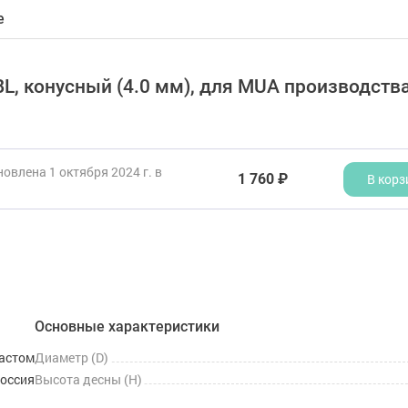
е
, конусный (4.0 мм), для MUA производств
овлена 1 октября 2024 г. в
1 760 ₽
В корз
Основные характеристики
астом
Диаметр (D)
оссия
Высота десны (H)