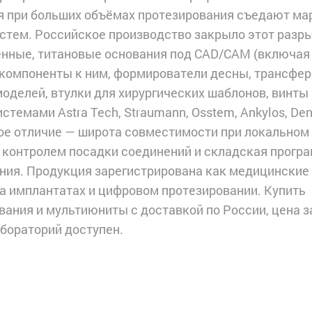
 при больших объёмах протезирования съедают мар
стем. Российское производство закрыло этот разры
енные, титановые основания под CAD/CAM (включая
 компоненты к ним, формирователи десны, трансфер
моделей, втулки для хирургических шаблонов, винты 
стемами Astra Tech, Straumann, Osstem, Ankylos, Den
нное отличие — широта совместимости при локальном
с контролем посадки соединений и складская прогр
ия. Продукция зарегистрирована как медицинские
на имплантатах и цифровом протезировании. Купить
вания и мультиюниты с доставкой по России, цена з
абораторий доступен.