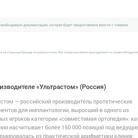
 необходимую документацию, которая будет предоставлена вместе с товаром.
и на странице бренда не указано иное. Все товарные знаки принадлежат их правообладате
изводителе «Ультрастом»
(Россия)
астом — российский производитель протетических
ентов для имплантологии, выросший в одного из
ых игроков категории «совместимая ортопедия»: ка
ии насчитывает более 150 000 позиций под ведущи
мировалась из практической арифметики клиник: