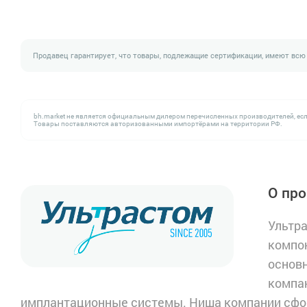
Продавец гарантирует, что товары, подлежащие сертификации, имеют всю
bh.market не является официальным дилером перечисленных производителей, есл
Товары поставляются авторизованными импортёрами на территории РФ.
О про
Ультр
компон
основн
компан
имплантационные системы. Ниша компании сфор