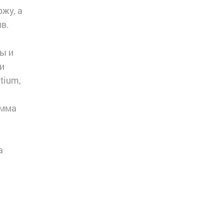
жу, а
в.
ы и
и
tium,
амма
а