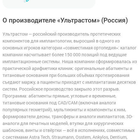
О производителе «Ультрастом»
(Россия)
Ультрастом — российский производитель протетических
компонентов для имплантологии, выросший в одного из
основных игроков категории «совместимая ортопедия»: каталог
компании насчитывает более 150 000 позиций под ведущие
имплантационные системы. Ниша компании сформировалась из
практической арифметики клиник: оригинальные абатменты и
титановые основания при больших объёмах протезирования
съедают маржу, а пациенты приходят с имплантатами десятков
систем. Российское производство закрыло этот разрыв.
Программа: абатменты прямые, угловые и временные,
титановые основания под CAD/CAM (включая аналоги
популярных геометрий), мультиюниты и компоненты к ним,
формирователи десны, трансферы и аналоги имплантатов, 3D-
аналоги для печатных моделей, втулки для хирургических
шаблонов, винты и отвёртки — всё в исполнениях, совместимых
с системами Astra Tech, Straumann, Osstem, Ankylos, Dentium,