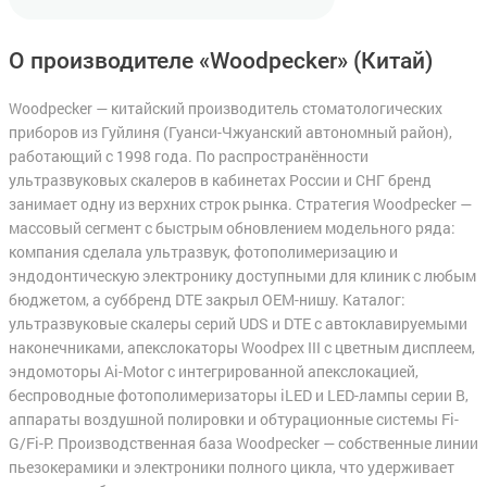
О производителе «Woodpecker»
(Китай)
Woodpecker — китайский производитель стоматологических
приборов из Гуйлиня (Гуанси-Чжуанский автономный район),
работающий с 1998 года. По распространённости
ультразвуковых скалеров в кабинетах России и СНГ бренд
занимает одну из верхних строк рынка. Стратегия Woodpecker —
массовый сегмент с быстрым обновлением модельного ряда:
компания сделала ультразвук, фотополимеризацию и
эндодонтическую электронику доступными для клиник с любым
бюджетом, а суббренд DTE закрыл OEM-нишу. Каталог:
ультразвуковые скалеры серий UDS и DTE с автоклавируемыми
наконечниками, апекслокаторы Woodpex III с цветным дисплеем,
эндомоторы Ai-Motor с интегрированной апекслокацией,
беспроводные фотополимеризаторы iLED и LED-лампы серии B,
аппараты воздушной полировки и обтурационные системы Fi-
G/Fi-P. Производственная база Woodpecker — собственные линии
пьезокерамики и электроники полного цикла, что удерживает