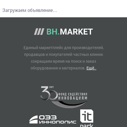
Загружаем объявление…
Единый маркетплейс для производителей,
продавцов и покупателей частных клиник
сокращаем время на поиск и заказ
оборудования и материалов.
Ещё..