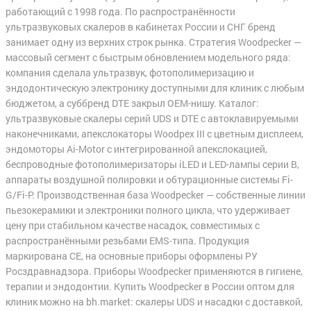
работающий с 1998 года. По распространённости
ультразвуковых скалеров в кабинетах России и СНГ бренд
занимает одну из верхних строк рынка. Стратегия Woodpecker —
массовый сегмент с быстрым обновлением модельного ряда:
компания сделала ультразвук, фотополимеризацию и
эндодонтическую электронику доступными для клиник с любым
бюджетом, а суббренд DTE закрыл OEM-нишу. Каталог:
ультразвуковые скалеры серий UDS и DTE с автоклавируемыми
наконечниками, апекслокаторы Woodpex III с цветным дисплеем,
эндомоторы Ai-Motor с интегрированной апекслокацией,
беспроводные фотополимеризаторы iLED и LED-лампы серии B,
аппараты воздушной полировки и обтурационные системы Fi-
G/Fi-P. Производственная база Woodpecker — собственные линии
пьезокерамики и электроники полного цикла, что удерживает
цену при стабильном качестве насадок, совместимых с
распространёнными резьбами EMS-типа. Продукция
маркирована CE, на основные приборы оформлены РУ
Росздравнадзора. Приборы Woodpecker применяются в гигиене,
терапии и эндодонтии. Купить Woodpecker в России оптом для
клиник можно на bh.market: скалеры UDS и насадки с доставкой,