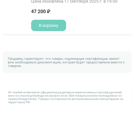
Цена обновлена 17 сентября 2025 г. в 19:00
47 200 ₽
В корзину
Продавец гарантирует, что товары, подлежащие сертификации, имеют
всю необходимую документацию, которая будет предоставлена вместе с
товаром.
bh.market не является официальным дилером перечисленных производителей,
если на странице бренда не указано иное. Все товарные знаки принадлежат их
правообладателям. Товары поставляются авторизованными импортёрами на
территории РФ.