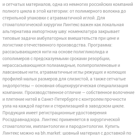
и сетчатых материалов, одна из немногих российских компаний
полного цикла в этой категории: от полимерного волокна до
стерильной упаковки с атравматичной иглой. Для
стоматологической хирургии Линтекс важен как локальная
альтернатива импортному шву: номенклатура закрывает
типовые задачи амбулаторных вмешательств при цене и
логистике отечественного производства. Программа:
рассасывающиеся нити на основе полигликолида и
сополимеров с предсказуемыми сроками резорбции,
нерассасывающиеся полиамидные, полипропиленовые и
лавсановые нити, атравматичные иглы режущих и колющих
профилей малых размеров для слизистой, а также сетчатые
эндопротезы — основная общехирургическая специализация
компании. Производственное отличие — собственное волочение
и плетение нитей в Санкт-Петербурге с контролем прочности
узла на каждой партии и стерилизацией в заводском цикле.
Продукция имеет регистрационные удостоверения
Росздравнадзора. Линтекс применяется в хирургической
стоматологии, имплантологии и пародонтологии. Купить
Линтекс можно на bh.market: шовный материал с доставкой по