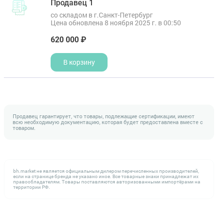
Продавец 1
со складом в г.Санкт-Петербург
Цена обновлена 8 ноября 2025 г. в 00:50
620 000 ₽
В корзину
Продавец гарантирует, что товары, подлежащие сертификации, имеют
всю необходимую документацию, которая будет предоставлена вместе с
товаром.
bh.market не является официальным дилером перечисленных производителей,
если на странице бренда не указано иное. Все товарные знаки принадлежат их
правообладателям. Товары поставляются авторизованными импортёрами на
территории РФ.