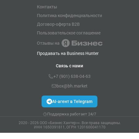
Контакты
Политика конфиденциальности
Договор-оферта B2B
Пользовательское соглашение
Отзывы на
Продавать на Business Hunter
Связь с нами
+7 (901) 638-04-63
box@bh.market
AI-агент в Telegram
Поддержка работает 24/7
2020 - 2026 ООО «Бизнес Хантер>». Все права защищены.
ИНН 1650391811, ОГРН 1201600041170