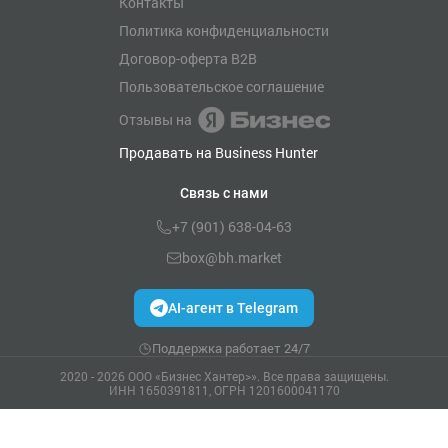
Контакты
Политика конфиденциальности
Договор-оферта B2B
Пользовательское соглашение
Отзывы на
Продавать на Business Hunter
Связь с нами
+7 (901) 638-04-63
box@bh.market
AI-агент в Telegram
Поддержка работает 24/7
2020 - 2026 ООО «Бизнес Хантер>». Все права защищены.
ИНН 1650391811, ОГРН 1201600041170