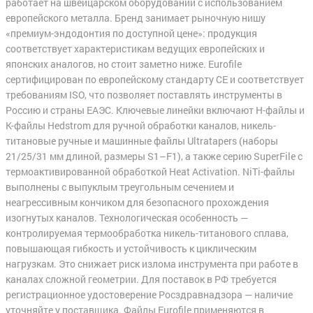
работает на швейцарском оборудовании с использованием
европейского металла. Бренд занимает рыночную нишу
«премиум-эндодонтия по доступной цене»: продукция
соответствует характеристикам ведущих европейских и
японских аналогов, но стоит заметно ниже. Eurofile
сертифицирован по европейскому стандарту CE и соответствует
требованиям ISO, что позволяет поставлять инструменты в
Россию и страны ЕАЭС. Ключевые линейки включают H-файлы и
K-файлы Hedstrom для ручной обработки каналов, никель-
титановые ручные и машинные файлы Ultratapers (наборы
21/25/31 мм длиной, размеры S1–F1), а также серию SuperFile с
термоактивированной обработкой Heat Activation. NiTi-файлы
выполнены с выпуклым треугольным сечением и
неагрессивным кончиком для безопасного прохождения
изогнутых каналов. Технологическая особенность —
контролируемая термообработка никель-титанового сплава,
повышающая гибкость и устойчивость к циклическим
нагрузкам. Это снижает риск излома инструмента при работе в
каналах сложной геометрии. Для поставок в РФ требуется
регистрационное удостоверение Росздравнадзора — наличие
уточняйте у поставщика. Файлы Eurofile применяются в