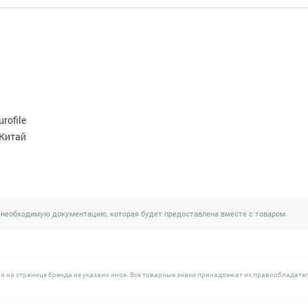
urofile
Китай
 необходимую документацию, которая будет предоставлена вместе с товаром.
и на странице бренда не указано иное. Все товарные знаки принадлежат их правообладате