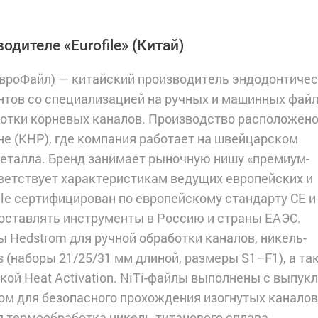
одителе «Eurofile»
(Китай)
(ЕвроФайл) — китайский производитель эндодонтиче
нтов со специализацией на ручных и машинных фай
отки корневых каналов. Производство расположено
е (КНР), где компания работает на швейцарском
еталла. Бренд занимает рыночную нишу «премиум-
тветствует характеристикам ведущих европейских и
file сертифицирован по европейскому стандарту CE и
поставлять инструменты в Россию и страны ЕАЭС.
Hedstrom для ручной обработки каналов, никель-
 (наборы 21/25/31 мм длиной, размеры S1–F1), а та
кой Heat Activation. NiTi-файлы выполнены с выпук
м для безопасного прохождения изогнутых каналов
 термообработка никель-титанового сплава,