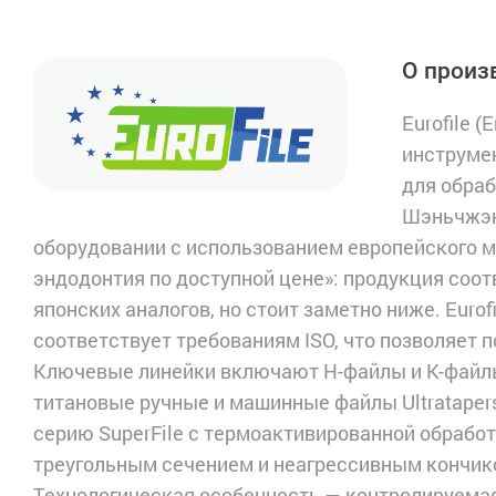
О произв
Eurofile 
инструме
для обраб
Шэньчжэн
оборудовании с использованием европейского м
эндодонтия по доступной цене»: продукция соо
японских аналогов, но стоит заметно ниже. Euro
соответствует требованиям ISO, что позволяет 
Ключевые линейки включают H-файлы и K-файлы 
титановые ручные и машинные файлы Ultratapers
серию SuperFile с термоактивированной обработ
треугольным сечением и неагрессивным кончико
Технологическая особенность — контролируемая