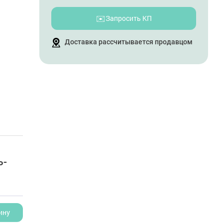
✉️
Запросить КП
Доставка рассчитывается продавцом
ь-
ину