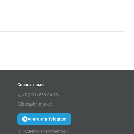
Связь с нами
+7 (901) 638-04-63
box@bh.market
AI-агент в Telegram
Поддержка работает 24/7