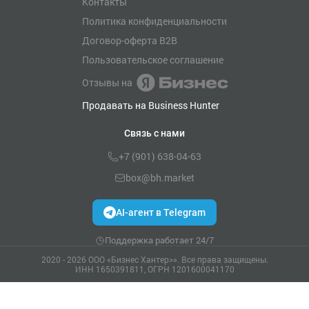
Контакты
Политика конфиденциальности
Договор-оферта B2B
Пользовательское соглашение
Отзывы на
Продавать на Business Hunter
Связь с нами
+7 (901) 638-04-63
box@bh.market
AI-агент в Telegram
Поддержка работает 24/7
2020 - 2026 ООО «Бизнес Хантер>». Все права защищены.
ИНН 1650391811, ОГРН 1201600041170