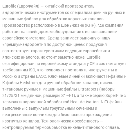
Eurofile (ЕвроФайл) — китайский производитель
эндодонтических инструментов со специализацией на ручных и
машинных файлах для обработки корневых каналов.
Производство расположено в Шэньчжэне (КНР), где компания
работает на швейцарском оборудовании с использованием
европейского металла. Бренд занимает рыночную нишу
«премиум-эндодонтия по доступной цене»: продукция
соответствует характеристикам ведущих европейских и
японских аналогов, но стоит заметно ниже. Eurofile
сертифицирован по европейскому стандарту CE и соответствует
требованиям ISO, что позволяет поставлять инструменты в
Россию и страны ЕАЭС. Ключевые линейки включают H-файлы и
K-файлы Hedstrom для ручной обработки каналов, никель-
титановые ручные и машинные файлы Ultratapers (наборы
21/25/31 мм длиной, размеры S1–F1), а также серию SuperFile с
термоактивированной обработкой Heat Activation. NiTi-файлы
выполнены с выпуклым треугольным сечением и
неагрессивным кончиком для безопасного прохождения
изогнутых каналов. Технологическая особенность —
контролируемая термообработка никель-титанового сплава,