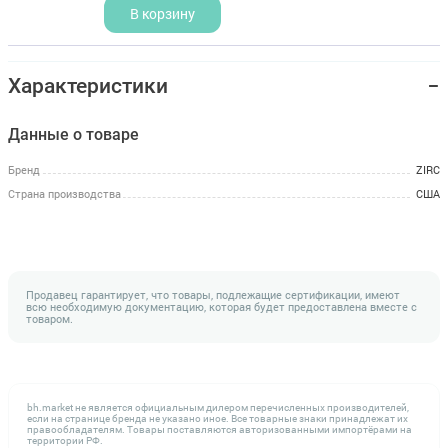
В корзину
Характеристики
Данные о товаре
Бренд
ZIRC
Страна производства
США
Продавец гарантирует, что товары, подлежащие сертификации, имеют
всю необходимую документацию, которая будет предоставлена вместе с
товаром.
bh.market не является официальным дилером перечисленных производителей,
если на странице бренда не указано иное. Все товарные знаки принадлежат их
правообладателям. Товары поставляются авторизованными импортёрами на
территории РФ.