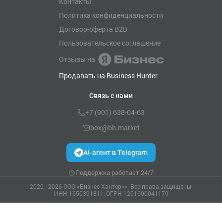
Контакты
Политика конфиденциальности
Договор-оферта B2B
Пользовательское соглашение
Отзывы на
Продавать на Business Hunter
Связь с нами
+7 (901) 638-04-63
box@bh.market
AI-агент в Telegram
Поддержка работает 24/7
2020 - 2026 ООО «Бизнес Хантер>». Все права защищены.
ИНН 1650391811, ОГРН 1201600041170