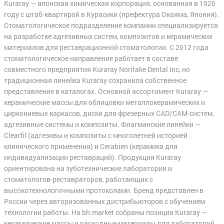
Kuraray — японская химическая корпорация, основанная в 1926
году с штаб-квартирой в Курасики (префектура Окаяма, Япония).
Стоматологическое подразделение компании специализируется
на разработке адгезивных систем, композитов и керамических
материалов для реставрационной стоматологии. С 2012 года
стоматологическое направление работает в составе
совместного предприятия Kuraray Noritake Dental Inc, но
традиционная линейка Kuraray сохранила собственное
представление в каталогах. Основной ассортимент Kuraray —
керамические массы для облицовки металлокерамических и
циркониевых каркасов, диски для фрезерных CAD/CAM-систем,
адгезивные системы и композиты. Флагманские линейки —
Clearfil (адгезивы и композиты с многолетней историей
клинического применения) и Cerabien (керамика для
индивидуализации реставраций). Продукция Kuraray
ориентирована на зуботехнические лаборатории и
стоматологов-реставраторов, работающих с
высокотехнологичными протоколами. Бренд представлен в
России через авторизованных дистрибьюторов с обучением
технологии работы. На bh.market собраны позиции Kuraray —
керамические массы и расходные материалы для лабораторий.