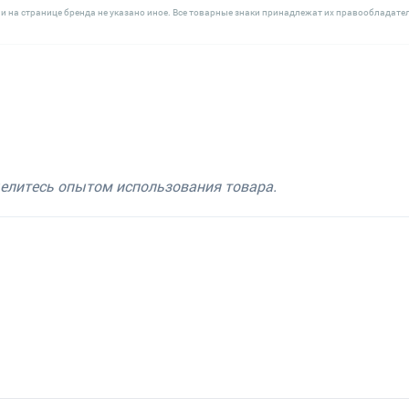
и на странице бренда не указано иное. Все товарные знаки принадлежат их правообладате
делитесь опытом использования товара.