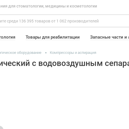
ния для стоматологии, медицины и косметологии
тология
Товары для реабилитации
Запасные части и
гическое оборудование
Компрессоры и аспирация
гический с водовоздушным сепар
)