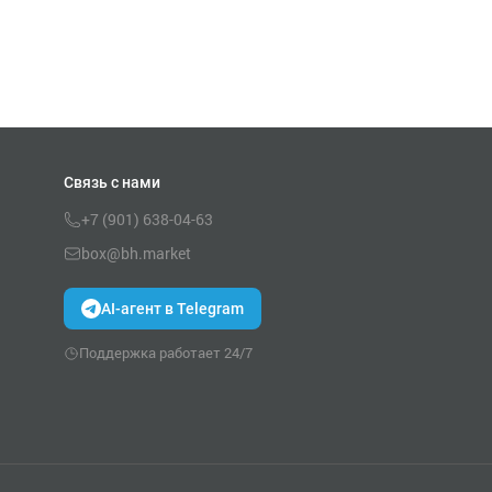
Связь с нами
+7 (901) 638-04-63
box@bh.market
AI-агент в Telegram
Поддержка работает 24/7