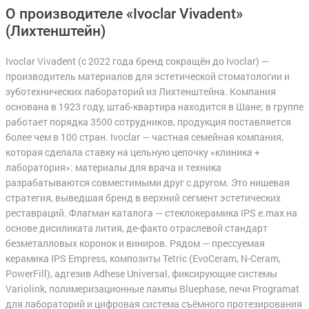
О производителе «Ivoclar Vivadent»
(Лихтенштейн)
Ivoclar Vivadent (с 2022 года бренд сокращён до Ivoclar) —
производитель материалов для эстетической стоматологии и
зуботехнических лабораторий из Лихтенштейна. Компания
основана в 1923 году, штаб-квартира находится в Шане; в группе
работает порядка 3500 сотрудников, продукция поставляется
более чем в 100 стран. Ivoclar — частная семейная компания,
которая сделала ставку на цельную цепочку «клиника +
лаборатория»: материалы для врача и техника
разрабатываются совместимыми друг с другом. Это нишевая
стратегия, выведшая бренд в верхний сегмент эстетических
реставраций. Флагман каталога — стеклокерамика IPS e.max на
основе дисиликата лития, де-факто отраслевой стандарт
безметалловых коронок и виниров. Рядом — прессуемая
керамика IPS Empress, композиты Tetric (EvoCeram, N-Ceram,
PowerFill), адгезив Adhese Universal, фиксирующие системы
Variolink, полимеризационные лампы Bluephase, печи Programat
для лабораторий и цифровая система съёмного протезирования