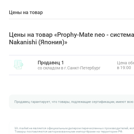
Цены на товар
Цены на товар «Prophy-Mate neo - cистем
Nakanishi (Япония)»
Продавец 1
Цена обн
в 19:00
со складом в г.Санкт-Петербург
Продавец гарантирует, что товары, подлежащие сертификации, имеют всю
bh.market не является официальным дилером перечисленных производителей, есл
Товары поставляются авторизованными импортёрами на территории РФ.