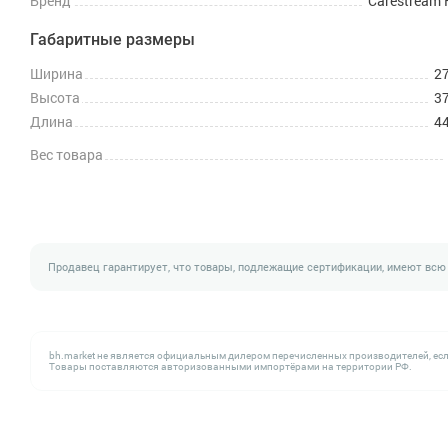
Бренд
Carestream 
Габаритные размеры
Ширина
27
Высота
37
Длина
44
Вес товара
Продавец гарантирует, что товары, подлежащие сертификации, имеют всю
bh.market не является официальным дилером перечисленных производителей, есл
Товары поставляются авторизованными импортёрами на территории РФ.