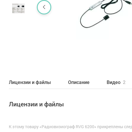
2
Лицензии и файлы
Описание
Видео
Лицензии и файлы
К этому товару «Радиовизиограф RVG 6200» прикреплены сл