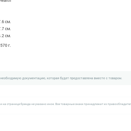
Health
.6 см.
.7 см.
.2 см.
570 г.
 необходимую документацию, которая будет предоставлена вместе с товаром.
и на странице бренда не указано иное. Все товарные знаки принадлежат их правообладате