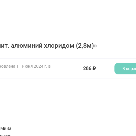
пит. алюминий хлоридом (2,8м)»
овлена 11 июня 2024 г. в
286 ₽
В корз
дМиВа
оссия