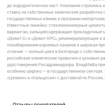
до эндодонтических паст. Компания строилась 
ставку на собственные химические разработки 
государственных клиник и программ импортоза
Известные линейки: стеклоиономерные цемент
вариантах, кальцийсодержащие прокладочные 
«Девит-С» и «Девит-АРС», реминерализующие и 
пломбирования корневых каналов и широкая пр
отличие — полный цикл в Белгороде с собственн
российские клинические привычки и ценовые р
удостоверения Росздравнадзора. ВладМиВа прим
особенно широко — в государственном секторе.
«Цемион» и «Кальцесил» с доставкой по России,
Отзывы покупателей