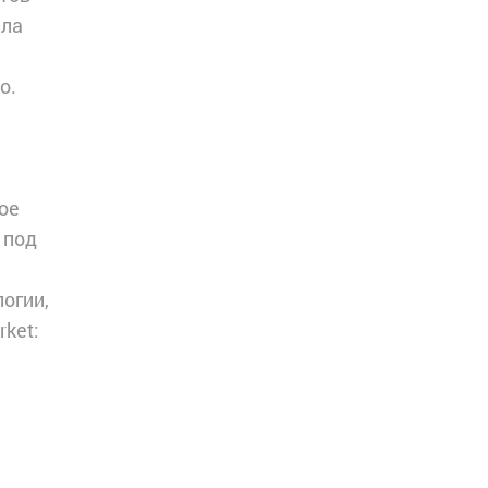
ала
о.
ое
 под
огии,
ket: