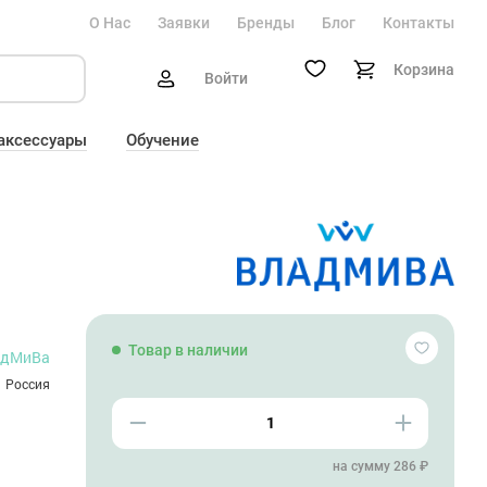
О Нас
Заявки
Бренды
Блог
Контакты
Корзина
Войти
 аксессуары
Обучение
Товар в наличии
адМиВа
Россия
на сумму 286 ₽