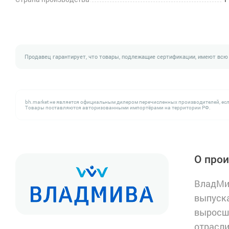
Продавец гарантирует, что товары, подлежащие сертификации, имеют всю
bh.market не является официальным дилером перечисленных производителей, есл
Товары поставляются авторизованными импортёрами на территории РФ.
О про
ВладМи
выпуска
выросши
отрасли