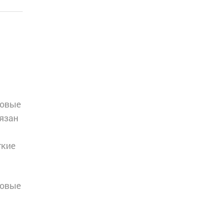
ковые
язан
гкие
ковые