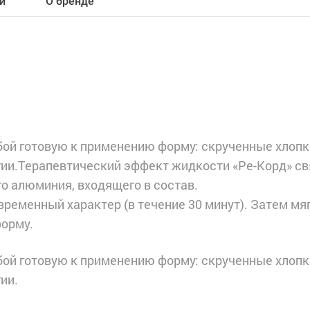
и
О бренде
бой готовую к применению форму: скрученные хлоп
гии.Терапевтический эффект жидкости «Ре-Корд» св
 алюминия, входящего в состав.
временный характер (в течение 30 минут). Затем мя
орму.
бой готовую к применению форму: скрученные хлоп
ии.