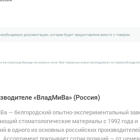
 необходимую документацию, которая будет предоставлена вместе с товаром.
и на странице бренда не указано иное. Все товарные знаки принадлежат их правообладате
изводителе «ВладМиВа»
(Россия)
Ва — белгородский опытно-экспериментальный зав
ющий стоматологические материалы с 1992 года и
й в одного из основных российских производителе
. Ассортимент покрывает сотни позиций — от цеме