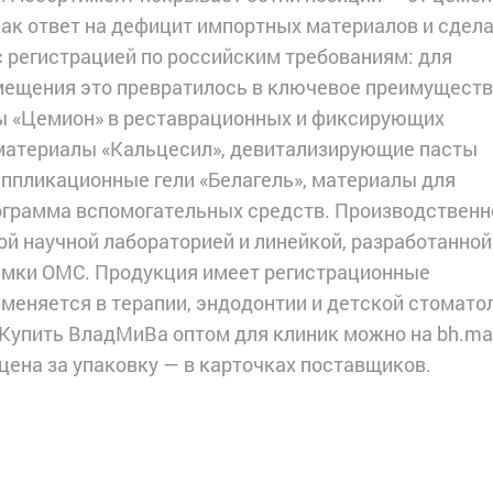
как ответ на дефицит импортных материалов и сдел
с регистрацией по российским требованиям: для
мещения это превратилось в ключевое преимуществ
ы «Цемион» в реставрационных и фиксирующих
материалы «Кальцесил», девитализирующие пасты
аппликационные гели «Белагель», материалы для
ограмма вспомогательных средств. Производственн
ой научной лабораторией и линейкой, разработанной
амки ОМС. Продукция имеет регистрационные
еняется в терапии, эндодонтии и детской стоматол
 Купить ВладМиВа оптом для клиник можно на bh.mar
 цена за упаковку — в карточках поставщиков.