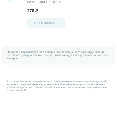
со складом в г.Казань
270 ₽
Нет в наличии
Продавец гарантирует, что товары, подлежащие сертификации, имеют
всю необходимую документацию, которая будет предоставлена вместе с
товаром.
bh.market не является официальным дилером перечисленных производителей,
если на странице бренда не указано иное. Все товарные знаки принадлежат их
правообладателям. Товары поставляются авторизованными импортёрами на
территории РФ.