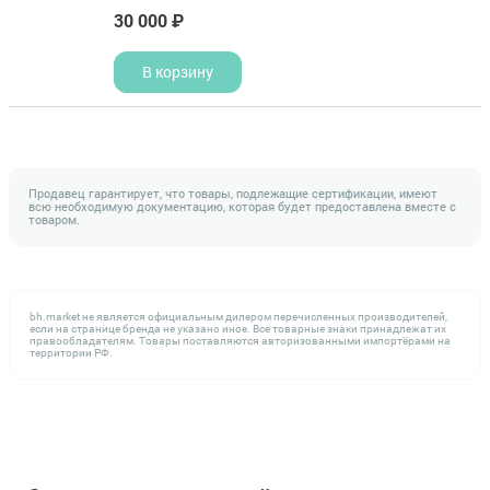
30 000 ₽
В корзину
Продавец гарантирует, что товары, подлежащие сертификации, имеют
всю необходимую документацию, которая будет предоставлена вместе с
товаром.
bh.market не является официальным дилером перечисленных производителей,
если на странице бренда не указано иное. Все товарные знаки принадлежат их
правообладателям. Товары поставляются авторизованными импортёрами на
территории РФ.