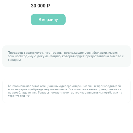
30 000 ₽
В корзину
Продавец гарантирует, что товары, подлежащие сертификации, имеют
всю необходимую документацию, которая будет предоставлена вместе с
товаром.
bh.market не является официальным дилером перечисленных производителей,
если на странице бренда не указано иное. Все товарные знаки принадлежат их
правообладателям. Товары поставляются авторизованными импортёрами на
территории РФ.