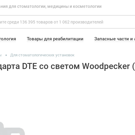
ния для стоматологии, медицины и косметологии
тология
Товары для реабилитации
Запасные части и
ы
Для стоматологических установок
дарта DTE со светом Woodpecker 