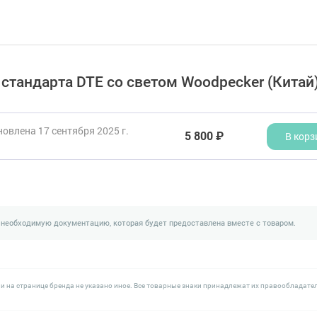
 стандарта DTE со светом Woodpecker (Китай
овлена 17 сентября 2025 г.
5 800 ₽
В корз
 необходимую документацию, которая будет предоставлена вместе с товаром.
и на странице бренда не указано иное. Все товарные знаки принадлежат их правообладате