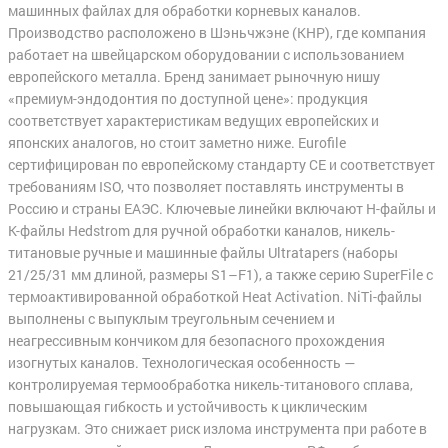
машинных файлах для обработки корневых каналов.
Производство расположено в Шэньчжэне (КНР), где компания
работает на швейцарском оборудовании с использованием
европейского металла. Бренд занимает рыночную нишу
«премиум-эндодонтия по доступной цене»: продукция
соответствует характеристикам ведущих европейских и
японских аналогов, но стоит заметно ниже. Eurofile
сертифицирован по европейскому стандарту CE и соответствует
требованиям ISO, что позволяет поставлять инструменты в
Россию и страны ЕАЭС. Ключевые линейки включают H-файлы и
K-файлы Hedstrom для ручной обработки каналов, никель-
титановые ручные и машинные файлы Ultratapers (наборы
21/25/31 мм длиной, размеры S1–F1), а также серию SuperFile с
термоактивированной обработкой Heat Activation. NiTi-файлы
выполнены с выпуклым треугольным сечением и
неагрессивным кончиком для безопасного прохождения
изогнутых каналов. Технологическая особенность —
контролируемая термообработка никель-титанового сплава,
повышающая гибкость и устойчивость к циклическим
нагрузкам. Это снижает риск излома инструмента при работе в